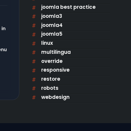
joomla best practice
joomla3
joomla4
 in
joomla5
linux
enu
multilingua
override
responsive
restore
robots
webdesign