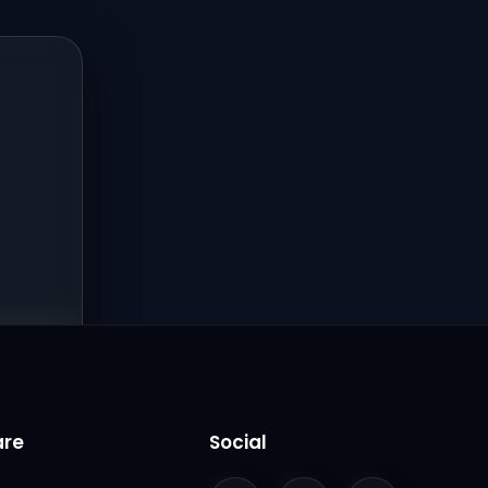
are
Social