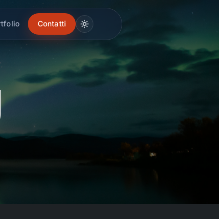
tfolio
Contatti
g