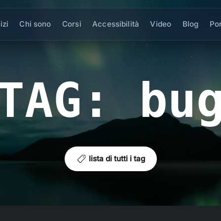
izi
Chi sono
Corsi
Accessibilità
Video
Blog
Por
TAG: bu
lista di tutti i tag